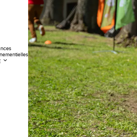
nces
nementielles
E