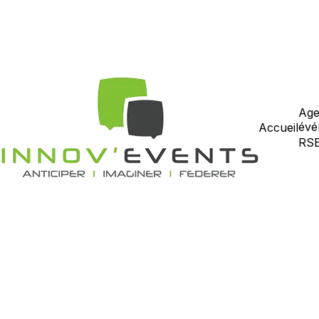
Age
évé
Accueil
RS