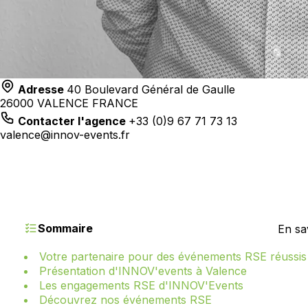
Adresse
40 Boulevard Général de Gaulle
26000 VALENCE FRANCE
Contacter l'agence
+33 (0)9 67 71 73 13
valence@innov-events.fr
Sommaire
En sa
Votre partenaire pour des événements RSE réussis
Présentation d'INNOV'events à Valence
Les engagements RSE d'INNOV'Events
Découvrez nos événements RSE