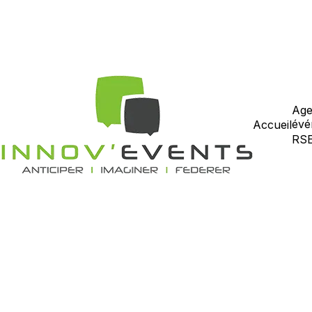
Age
évé
Accueil
RS