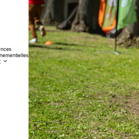
nces
nementielles
E