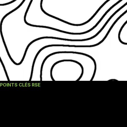
POINTS CLÉS RSE
Nos engagements un
Challenge D'entreprise
RSE à Poitiers