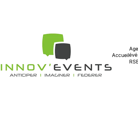
Age
évé
Accueil
RS