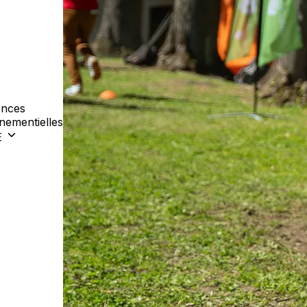
nces
nementielles
E