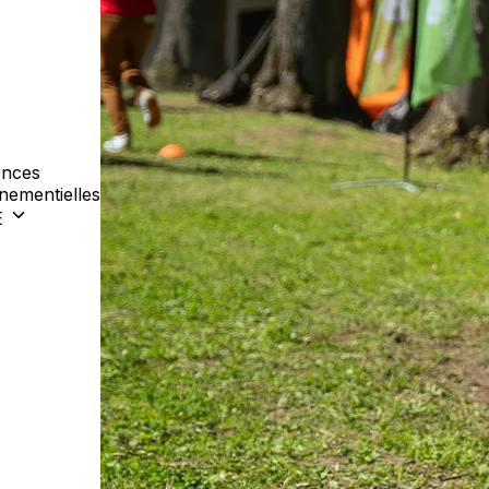
nces
nementielles
E