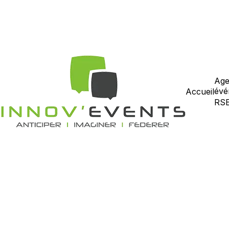
Age
évé
Accueil
RS