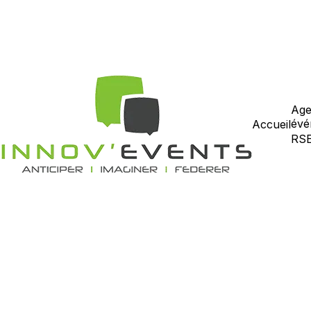
Age
évé
Accueil
RS