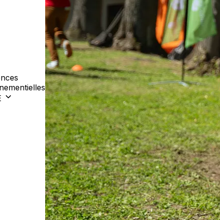
nces
nementielles
E