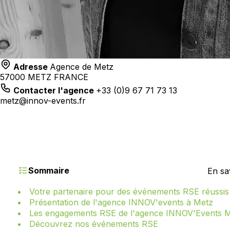
Adresse
Agence de Metz
57000 METZ FRANCE
Contacter l'agence
+33 (0)9 67 71 73 13
metz@innov-events.fr
Sommaire
En sa
Votre partenaire pour des événements RSE réussis
Présentation de l'agence INNOV'events à Metz
Les engagements RSE de l'agence INNOV'Events 
Découvrez nos événements RSE