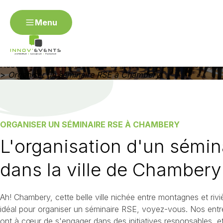
Menu
ORGANISER UN SÉMINAIRE RSE À CHAMBERY
Menu
Organiser un séminaire
RSE à Chambery
Organiser mon événement RSE
Accueil
>
Prestations RSE
>
Organiser un Séminaire RSE
Contact
>
Organiser un séminaire RSE à Chambery
Angers
Annecy
Avignon
Besançon
Bordea
Dijon
Épinal / Vosges
Fontainebleau
Gap
Genè
Metz
Montpellier
Mulhouse
Nantes
Nevers
Rouen
Saint-Étienne
Strasbourg
Toulon / Var
ORGANISER UN SÉMINAIRE RSE À CHAMBERY
L'organisation d'un sémin
Organiser un événement R
dans la ville de Chambery
Organiser un séminaire RSE
Organiser un challenge d'
d'entreprise RSE
Ah! Chambery, cette belle ville nichée entre montagnes et riviè
idéal pour organiser un séminaire RSE, voyez-vous. Nos entrep
ont à cœur de s'engager dans des initiatives responsables, e