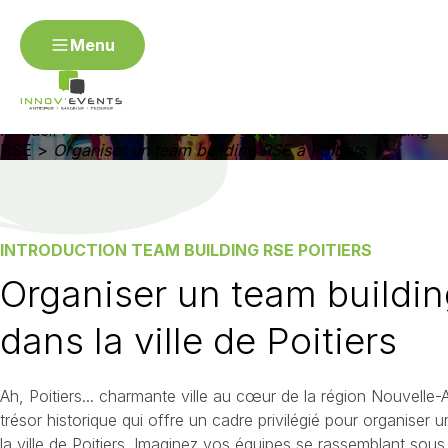
Menu
ORGANISER UN TEAM BUILDING RSE À POITIERS
Menu
Organiser un team building
RSE à Poitiers
Organiser mon événement RSE
Accueil
>
Prestations RSE
>
Organiser un Team building
Contact
RSE
>
Organiser un team building RSE à Poitiers
Angers
Annecy
Avignon
Besançon
Bordea
Dijon
Épinal / Vosges
Fontainebleau
Gap
Genè
Metz
Montpellier
Mulhouse
Nantes
Nevers
Rouen
Saint-Étienne
Strasbourg
Toulon / Var
INTRODUCTION TEAM BUILDING RSE POITIERS
Organiser un team buildi
Organiser un événement R
dans la ville de Poitiers
Organiser un séminaire RSE
Organiser un challenge d'
d'entreprise RSE
Ah, Poitiers... charmante ville au cœur de la région Nouvelle-A
trésor historique qui offre un cadre privilégié pour organiser
la ville de Poitiers. Imaginez vos équipes se rassemblant sous l