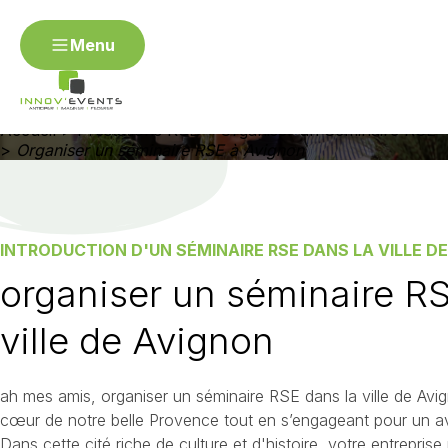
Menu
ORGANISER UN SÉMINAIRE RSE À AVIGNON
Menu
Organiser un séminaire
RSE à Avignon
Organiser mon événement RSE
Accueil
>
Prestations RSE
>
Organiser un Séminaire RSE
Contact
>
Organiser un séminaire RSE à Avignon
Angers
Annecy
Avignon
Besançon
Bordea
Dijon
Épinal / Vosges
Fontainebleau
Gap
Genè
Metz
Montpellier
Mulhouse
Nantes
Nevers
Rouen
Saint-Étienne
Strasbourg
Toulon / Var
INTRODUCTION D'UN SÉMINAIRE RSE DANS LA VILLE D
organiser un séminaire RS
Organiser un événement R
ville de Avignon
Organiser un séminaire RSE
Organiser un challenge d'
d'entreprise RSE
ah mes amis, organiser un séminaire RSE dans la ville de Avi
cœur de notre belle Provence tout en s’engageant pour un av
Dans cette cité riche de culture et d'histoire, votre entrepris