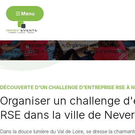
Menu
ORGANISER UN CHALLENGE D'ENTREPRISE RSE À
Menu
NEVERS
Organiser un challenge
Organiser mon événement RSE
d’entreprise RSE à Nevers
Contact
Accueil
>
Prestations RSE
>
Organiser un Challenge
Angers
Annecy
Avignon
Besançon
Bordea
D'entreprise RSE
>
Organiser un challenge d’entreprise
Dijon
Épinal / Vosges
Fontainebleau
Gap
Genè
RSE à Nevers
Metz
Montpellier
Mulhouse
Nantes
Nevers
Rouen
Saint-Étienne
Strasbourg
Toulon / Var
Organiser un événement R
DÉCOUVERTE D'UN CHALLENGE D'ENTREPRISE RSE À 
Organiser un challenge d'
Organiser un séminaire RSE
Organiser un challenge d'
d'entreprise RSE
RSE dans la ville de Neve
Dans la douce lumière du Val de Loire, se dresse la charmante 