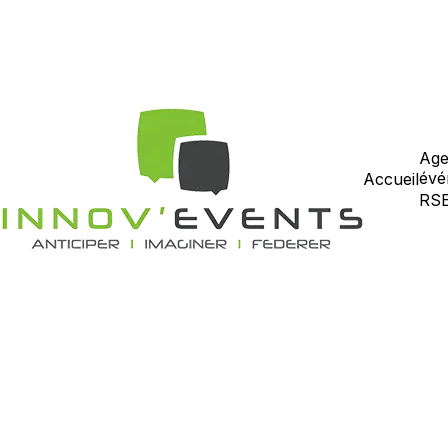
Age
évé
Accueil
RS