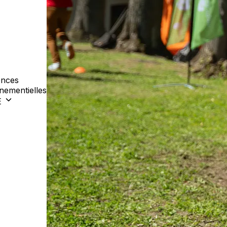
nces
nementielles
E