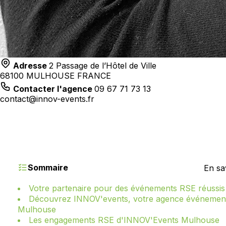
Adresse
2 Passage de l’Hôtel de Ville
68100 MULHOUSE FRANCE
Contacter l'agence
09 67 71 73 13
contact@innov-events.fr
Sommaire
En sa
Votre partenaire pour des événements RSE réussis
Découvrez INNOV'events, votre agence événement
Mulhouse
Les engagements RSE d'INNOV'Events Mulhouse