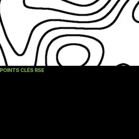
POINTS CLÉS RSE
Les engagements
RSE
d'INNOV'Events
Mulhouse