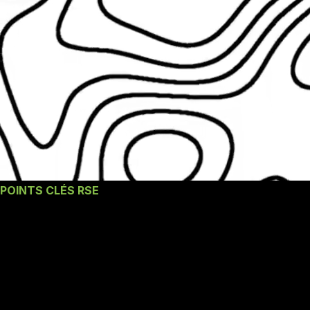
POINTS CLÉS RSE
Nos engagements un
Atelier d'entreprise
RSE à Nîmes