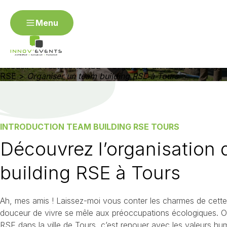
Menu
ORGANISER UN TEAM BUILDING RSE À TOURS
Menu
Organiser un team building
RSE à Tours
Organiser mon événement RSE
Accueil
>
Prestations RSE
>
Organiser un Team building
Contact
RSE
>
Organiser un team building RSE à Tours
Angers
Annecy
Avignon
Besançon
Bordea
Dijon
Épinal / Vosges
Fontainebleau
Gap
Genè
Metz
Montpellier
Mulhouse
Nantes
Nevers
Rouen
Saint-Étienne
Strasbourg
Toulon / Var
INTRODUCTION TEAM BUILDING RSE TOURS
Découvrez l’organisation 
Organiser un événement R
building RSE à Tours
Organiser un séminaire RSE
Organiser un challenge d'
d'entreprise RSE
Ah, mes amis ! Laissez-moi vous conter les charmes de cette b
douceur de vivre se mêle aux préoccupations écologiques. Or
RSE dans la ville de Tours, c’est renouer avec les valeurs hu