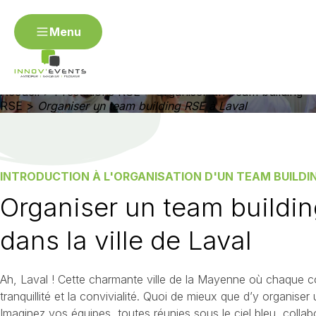
Menu
ORGANISER UN TEAM BUILDING RSE À LAVAL
Menu
Organiser un team building
RSE à Laval
Organiser mon événement RSE
Accueil
>
Prestations RSE
>
Organiser un Team building
Contact
RSE
>
Organiser un team building RSE à Laval
Angers
Annecy
Avignon
Besançon
Bordea
Dijon
Épinal / Vosges
Fontainebleau
Gap
Genè
Metz
Montpellier
Mulhouse
Nantes
Nevers
Rouen
Saint-Étienne
Strasbourg
Toulon / Var
INTRODUCTION À L'ORGANISATION D'UN TEAM BUILDIN
Organiser un team buildi
Organiser un événement R
dans la ville de Laval
Organiser un séminaire RSE
Organiser un challenge d'
d'entreprise RSE
Ah, Laval ! Cette charmante ville de la Mayenne où chaque co
tranquillité et la convivialité. Quoi de mieux que d’y organise
Imaginez vos équipes, toutes réunies sous le ciel bleu, collab