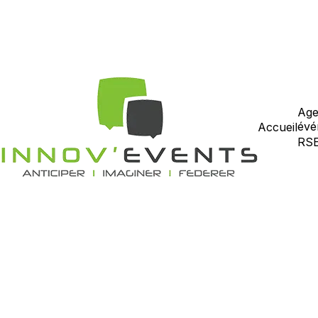
Age
évé
Accueil
RS