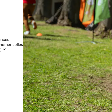
nces
nementielles
E