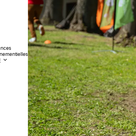
nces
nementielles
E