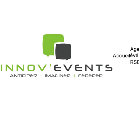
Age
évé
Accueil
RS