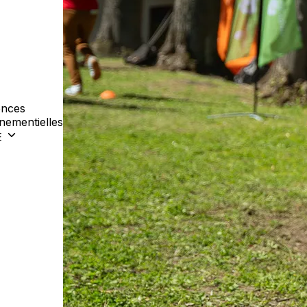
nces
nementielles
E