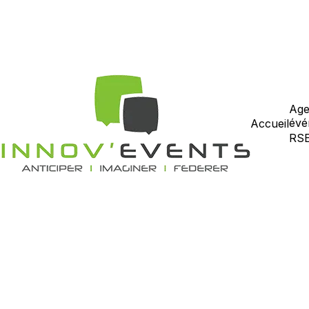
Age
évé
Accueil
RS