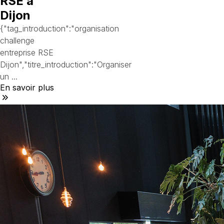
RSE à
Dijon
{"tag_introduction":"organisation
challenge
entreprise RSE
Dijon","titre_introduction":"Organiser
un ...
En savoir plus