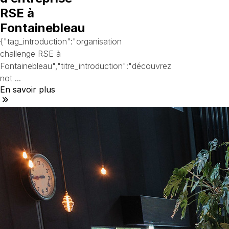
RSE à
Fontainebleau
{"tag_introduction":"organisation
challenge RSE à
Fontainebleau","titre_introduction":"découvrez
not ...
En savoir plus