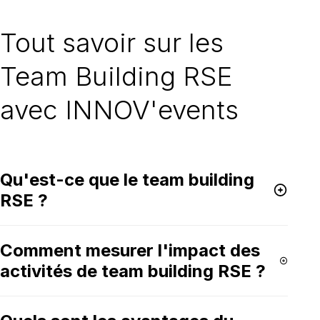
Tout savoir sur les
Team Building RSE
avec INNOV'events
Qu'est-ce que le team building
RSE ?
Le team building RSE inclut des activités conçues pour
Comment mesurer l'impact des
renforcer les équipes tout en intégrant les principes de
la responsabilité sociale des entreprises. Cela vise à
activités de team building RSE ?
améliorer la cohésion de l'équipe et à promouvoir un
impact social et environnemental positif.
L'impact peut être mesuré en observant l'amélioration