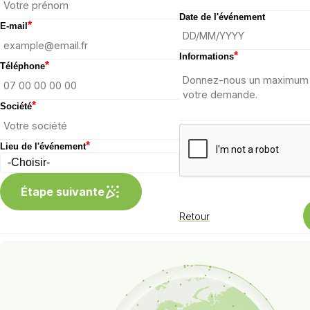
RSE
Organiser un journée d'entreprise RSE
Organis
Date de l'événement
*
E-mail
*
Informations
*
Téléphone
*
Société
*
Lieu de l'événement
Étape suivante
Retour