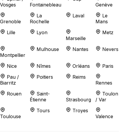
Vosges
Fontainebleau
Genève
Marseille
Metz
Montpellier
Mulhouse
Nantes
Nevers
Nice
Nîmes
Orléans
La
Laval
Le
Paris
Pau / Biarritz
Poitiers
Reims
Grenoble
Rochelle
Mans
Rennes
Rouen
Saint-Étienne
Strasbourg
Toulon / Var
Toulouse
Tours
Troyes
Lille
Lyon
Metz
Valence
Marseille
Mulhouse
Nantes
Nevers
Montpellier
Organiser un événement
Nice
Nîmes
Orléans
Paris
RSE
Pau /
Poitiers
Reims
Organiser mon événement RSE
Organiser un
Biarritz
Rennes
Team building RSE
Organiser un séminaire RSE
Rouen
Saint-
Toulon
Organiser un challenge d'entreprise RSE
Étienne
Strasbourg
/ Var
Organiser un journée d'entreprise RSE
Organiser
un atelier d'entreprise RSE
Tours
Troyes
Toulouse
Valence