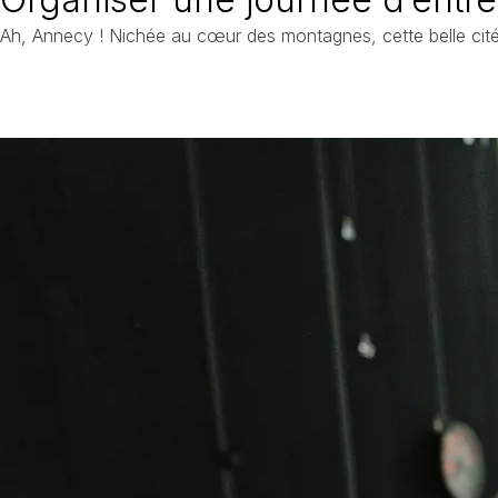
Ah, Annecy ! Nichée au cœur des montagnes, cette belle cité e